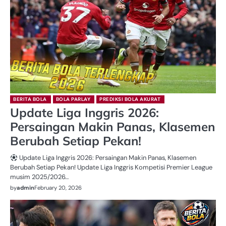
BERITA BOLA
BOLA PARLAY
PREDIKSI BOLA AKURAT
Update Liga Inggris 2026:
Persaingan Makin Panas, Klasemen
Berubah Setiap Pekan!
Update Liga Inggris 2026: Persaingan Makin Panas, Klasemen
Berubah Setiap Pekan! Update Liga Inggris Kompetisi Premier League
musim 2025/2026…
by
admin
February 20, 2026