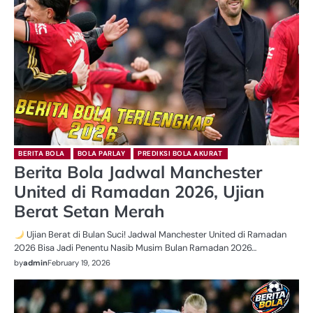
BERITA BOLA
BOLA PARLAY
PREDIKSI BOLA AKURAT
Berita Bola Jadwal Manchester
United di Ramadan 2026, Ujian
Berat Setan Merah
Ujian Berat di Bulan Suci! Jadwal Manchester United di Ramadan
2026 Bisa Jadi Penentu Nasib Musim Bulan Ramadan 2026…
by
admin
February 19, 2026