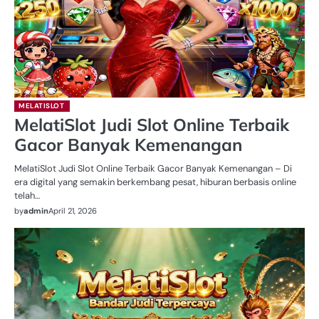
MELATISLOT
MelatiSlot Judi Slot Online Terbaik
Gacor Banyak Kemenangan
MelatiSlot Judi Slot Online Terbaik Gacor Banyak Kemenangan – Di
era digital yang semakin berkembang pesat, hiburan berbasis online
telah…
by
admin
April 21, 2026