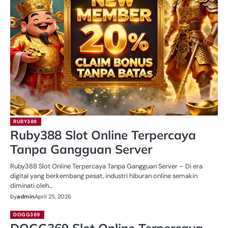
RUBY388
Ruby388 Slot Online Terpercaya
Tanpa Gangguan Server
Ruby388 Slot Online Terpercaya Tanpa Gangguan Server – Di era
digital yang berkembang pesat, industri hiburan online semakin
diminati oleh…
by
admin
April 25, 2026
DOGG369