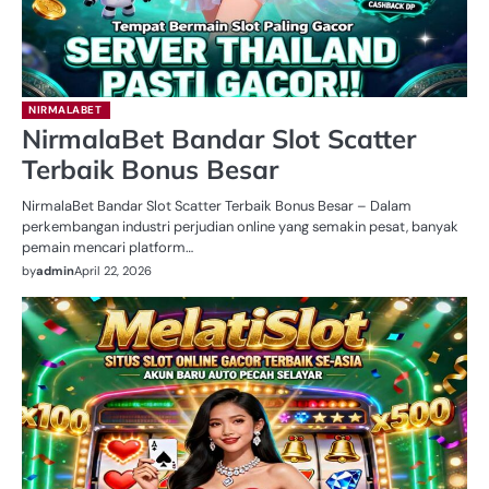
NIRMALABET
NirmalaBet Bandar Slot Scatter
Terbaik Bonus Besar
NirmalaBet Bandar Slot Scatter Terbaik Bonus Besar – Dalam
perkembangan industri perjudian online yang semakin pesat, banyak
pemain mencari platform…
by
admin
April 22, 2026