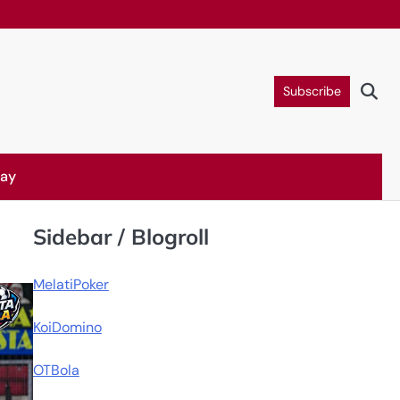
Subscribe
lay
Sidebar / Blogroll
MelatiPoker
KoiDomino
OTBola