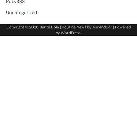
Ruby388
Uncategorized
Copyright © 2026
Berita Bola
| Routine News by
Ascendoor
| Powered
by
WordPress
.