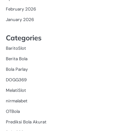
February 2026
January 2026
Categories
BaritoSlot
Berita Bola
Bola Parlay
DOGG369
MelatiSlot
nirmalabet
OTBola
Prediksi Bola Akurat