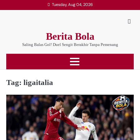
Skip
Tuesday, Aug 04, 2026
to
content
Berita Bola
Saling Balas Gol! Duel Sengit Berakhir Tanpa Pemenang
Tag:
ligaitalia