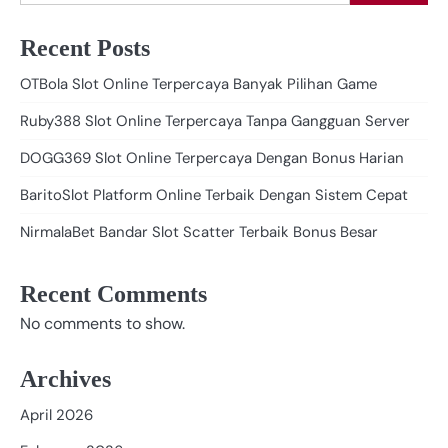
Recent Posts
OTBola Slot Online Terpercaya Banyak Pilihan Game
Ruby388 Slot Online Terpercaya Tanpa Gangguan Server
DOGG369 Slot Online Terpercaya Dengan Bonus Harian
BaritoSlot Platform Online Terbaik Dengan Sistem Cepat
NirmalaBet Bandar Slot Scatter Terbaik Bonus Besar
Recent Comments
No comments to show.
Archives
April 2026