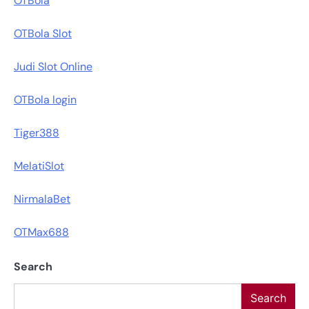
OTBola
OTBola Slot
Judi Slot Online
OTBola login
Tiger388
MelatiSlot
NirmalaBet
OTMax688
Search
Search