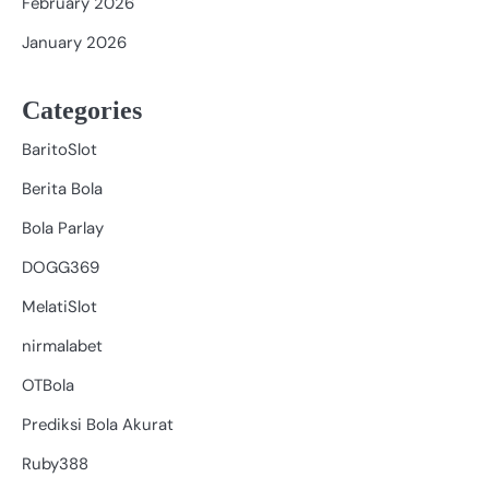
February 2026
January 2026
Categories
BaritoSlot
Berita Bola
Bola Parlay
DOGG369
MelatiSlot
nirmalabet
OTBola
Prediksi Bola Akurat
Ruby388