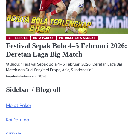
BERITA BOLA
BOLA PARLAY
PREDIKSI BOLA AKURAT
Festival Sepak Bola 4–5 Februari 2026:
Deretan Laga Big Match
⚽️ Judul: “Festival Sepak Bola 4–5 Februari 2026: Deretan Laga Big
Match dan Duel Sengit di Eropa, Asia, & Indonesia”…
by
admin
February 4, 2026
Sidebar / Blogroll
MelatiPoker
KoiDomino