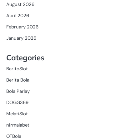
August 2026
April 2026
February 2026
January 2026
Categories
BaritoSlot
Berita Bola
Bola Parlay
DOGG369
MelatiSlot
nirmalabet
OTBola