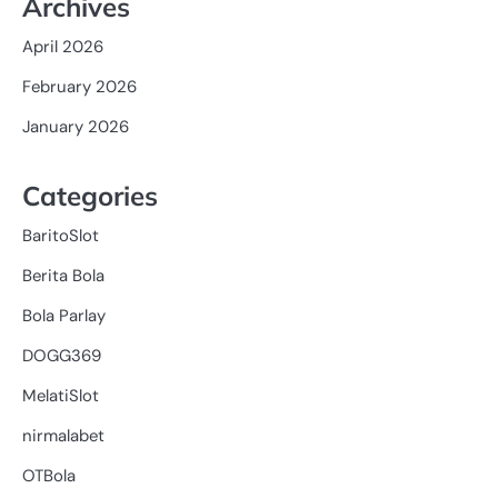
Archives
April 2026
February 2026
January 2026
Categories
BaritoSlot
Berita Bola
Bola Parlay
DOGG369
MelatiSlot
nirmalabet
OTBola