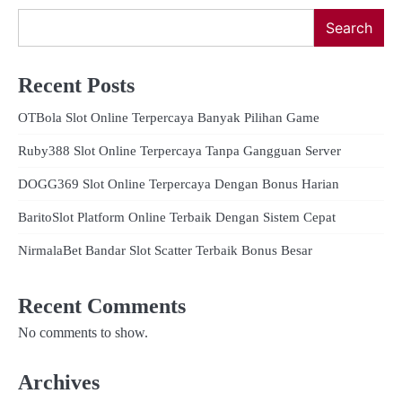
Search
Recent Posts
OTBola Slot Online Terpercaya Banyak Pilihan Game
Ruby388 Slot Online Terpercaya Tanpa Gangguan Server
DOGG369 Slot Online Terpercaya Dengan Bonus Harian
BaritoSlot Platform Online Terbaik Dengan Sistem Cepat
NirmalaBet Bandar Slot Scatter Terbaik Bonus Besar
Recent Comments
No comments to show.
Archives