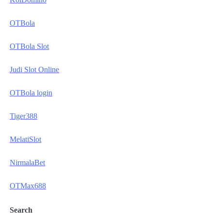
OTBola
OTBola Slot
Judi Slot Online
OTBola login
Tiger388
MelatiSlot
NirmalaBet
OTMax688
Search