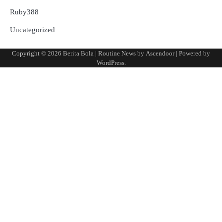
Ruby388
Uncategorized
Copyright © 2026
Berita Bola
| Routine News by
Ascendoor
| Powered by
WordPress
.