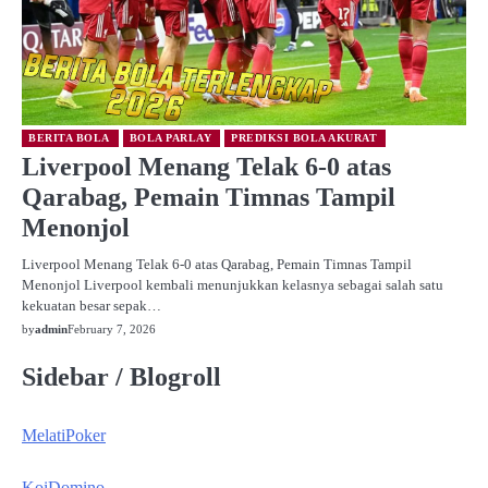
BERITA BOLA
BOLA PARLAY
PREDIKSI BOLA AKURAT
Liverpool Menang Telak 6-0 atas
Qarabag, Pemain Timnas Tampil
Menonjol
Liverpool Menang Telak 6-0 atas Qarabag, Pemain Timnas Tampil
Menonjol Liverpool kembali menunjukkan kelasnya sebagai salah satu
kekuatan besar sepak…
by
admin
February 7, 2026
Sidebar / Blogroll
MelatiPoker
KoiDomino