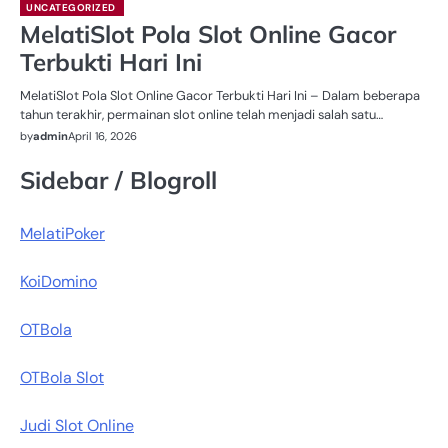
UNCATEGORIZED
MelatiSlot Pola Slot Online Gacor
Terbukti Hari Ini
MelatiSlot Pola Slot Online Gacor Terbukti Hari Ini – Dalam beberapa
tahun terakhir, permainan slot online telah menjadi salah satu…
by
admin
April 16, 2026
Sidebar / Blogroll
MelatiPoker
KoiDomino
OTBola
OTBola Slot
Judi Slot Online