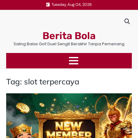
Skip
Tuesday, Aug 04, 2026
to
content
Berita Bola
Saling Balas Gol! Duel Sengit Berakhir Tanpa Pemenang
Tag:
slot terpercaya