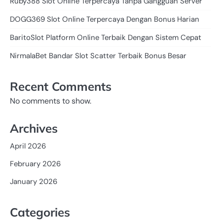
Ruby388 Slot Online Terpercaya Tanpa Gangguan Server
DOGG369 Slot Online Terpercaya Dengan Bonus Harian
BaritoSlot Platform Online Terbaik Dengan Sistem Cepat
NirmalaBet Bandar Slot Scatter Terbaik Bonus Besar
Recent Comments
No comments to show.
Archives
April 2026
February 2026
January 2026
Categories