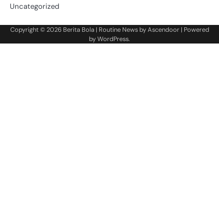
Uncategorized
Copyright © 2026
Berita Bola
| Routine News by
Ascendoor
| Powered
by
WordPress
.