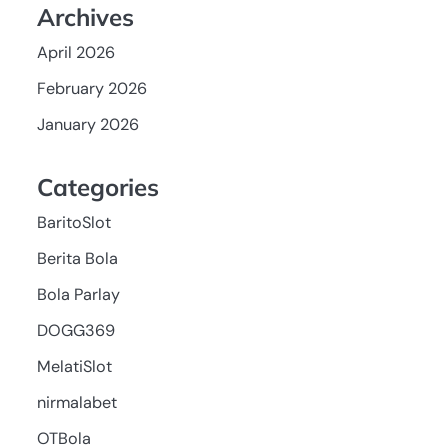
Archives
April 2026
February 2026
January 2026
Categories
BaritoSlot
Berita Bola
Bola Parlay
DOGG369
MelatiSlot
nirmalabet
OTBola