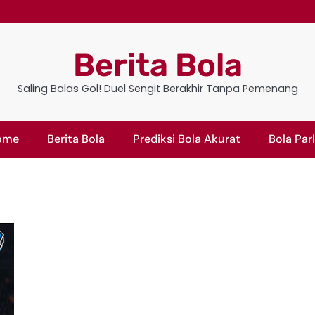
Berita Bola
Saling Balas Gol! Duel Sengit Berakhir Tanpa Pemenang
ome
Berita Bola
Prediksi Bola Akurat
Bola Par