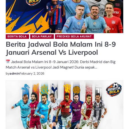
BERITA BOLA
BOLA PARLAY
PREDIKSI BOLA AKURAT
Berita Jadwal Bola Malam Ini 8-9
Januari Arsenal Vs Liverpool
Jadwal Bola Malam Ini 8-9 Januari 2026: Derbi Madrid dan Big
Match Arsenal vs Liverpool Jadi Magnet! Dunia sepak…
by
admin
February 2, 2026