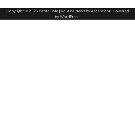
Copyright © 2026
Berita Bola
| Routine News by
Ascendoor
| Powered
by
WordPress
.