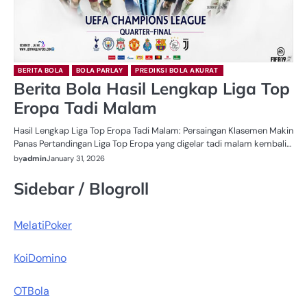
BERITA BOLA
BOLA PARLAY
PREDIKSI BOLA AKURAT
Berita Bola Hasil Lengkap Liga Top
Eropa Tadi Malam
Hasil Lengkap Liga Top Eropa Tadi Malam: Persaingan Klasemen Makin
Panas Pertandingan Liga Top Eropa yang digelar tadi malam kembali…
by
admin
January 31, 2026
Sidebar / Blogroll
MelatiPoker
KoiDomino
OTBola