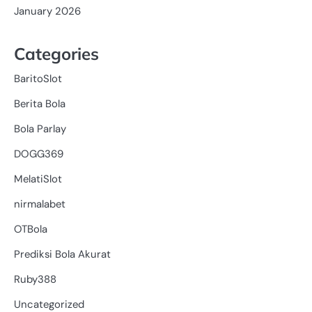
January 2026
Categories
BaritoSlot
Berita Bola
Bola Parlay
DOGG369
MelatiSlot
nirmalabet
OTBola
Prediksi Bola Akurat
Ruby388
Uncategorized