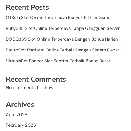
Recent Posts
OTBola Slot Online Terpercaya Banyak Pilihan Game
Ruby388 Slot Online Terpercaya Tanpa Gangguan Server
DOGG369 Slot Online Terpercaya Dengan Bonus Harian
BaritoSlot Platform Online Terbaik Dengan Sistem Cepat
NirmalaBet Bandar Slot Scatter Terbaik Bonus Besar
Recent Comments
No comments to show.
Archives
April 2026
February 2026