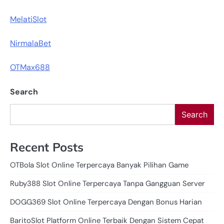
MelatiSlot
NirmalaBet
OTMax688
Search
Search
Recent Posts
OTBola Slot Online Terpercaya Banyak Pilihan Game
Ruby388 Slot Online Terpercaya Tanpa Gangguan Server
DOGG369 Slot Online Terpercaya Dengan Bonus Harian
BaritoSlot Platform Online Terbaik Dengan Sistem Cepat