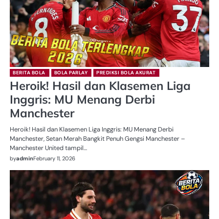
BERITA BOLA
BOLA PARLAY
PREDIKSI BOLA AKURAT
Heroik! Hasil dan Klasemen Liga
Inggris: MU Menang Derbi
Manchester
Heroik! Hasil dan Klasemen Liga Inggris: MU Menang Derbi
Manchester, Setan Merah Bangkit Penuh Gengsi Manchester –
Manchester United tampil…
by
admin
February 11, 2026