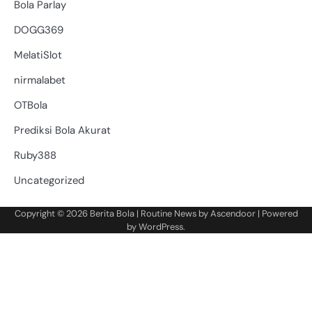
Bola Parlay
DOGG369
MelatiSlot
nirmalabet
OTBola
Prediksi Bola Akurat
Ruby388
Uncategorized
Copyright © 2026
Berita Bola
| Routine News by
Ascendoor
| Powered
by
WordPress
.