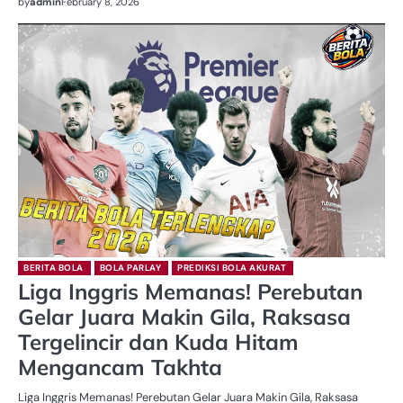
by
admin
February 8, 2026
BERITA BOLA
BOLA PARLAY
PREDIKSI BOLA AKURAT
Liga Inggris Memanas! Perebutan
Gelar Juara Makin Gila, Raksasa
Tergelincir dan Kuda Hitam
Mengancam Takhta
Liga Inggris Memanas! Perebutan Gelar Juara Makin Gila, Raksasa