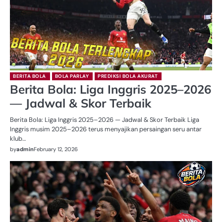
BERITA BOLA
BOLA PARLAY
PREDIKSI BOLA AKURAT
Berita Bola: Liga Inggris 2025–2026
— Jadwal & Skor Terbaik
Berita Bola: Liga Inggris 2025–2026 — Jadwal & Skor Terbaik Liga
Inggris musim 2025–2026 terus menyajikan persaingan seru antar
klub…
by
admin
February 12, 2026