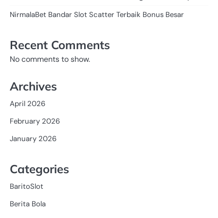
NirmalaBet Bandar Slot Scatter Terbaik Bonus Besar
Recent Comments
No comments to show.
Archives
April 2026
February 2026
January 2026
Categories
BaritoSlot
Berita Bola