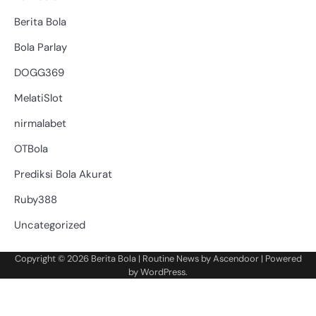
Berita Bola
Bola Parlay
DOGG369
MelatiSlot
nirmalabet
OTBola
Prediksi Bola Akurat
Ruby388
Uncategorized
Copyright © 2026
Berita Bola
| Routine News by
Ascendoor
| Powered
by
WordPress
.