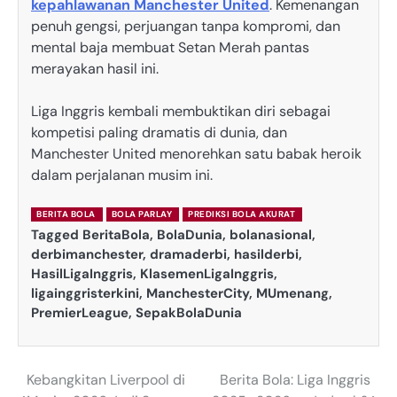
kepahlawanan Manchester United
. Kemenangan
penuh gengsi, perjuangan tanpa kompromi, dan
mental baja membuat Setan Merah pantas
merayakan hasil ini.
Liga Inggris kembali membuktikan diri sebagai
kompetisi paling dramatis di dunia, dan
Manchester United menorehkan satu babak heroik
dalam perjalanan musim ini.
BERITA BOLA
BOLA PARLAY
PREDIKSI BOLA AKURAT
Tagged
BeritaBola
,
BolaDunia
,
bolanasional
,
derbimanchester
,
dramaderbi
,
hasilderbi
,
HasilLigaInggris
,
KlasemenLigaInggris
,
ligainggristerkini
,
ManchesterCity
,
MUmenang
,
PremierLeague
,
SepakBolaDunia
Kebangkitan Liverpool di
Berita Bola: Liga Inggris
Post