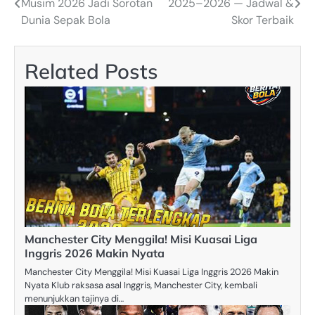
Musim 2026 Jadi Sorotan
2025–2026 — Jadwal &
navigation
Dunia Sepak Bola
Skor Terbaik
Related Posts
Manchester City Menggila! Misi Kuasai Liga
Inggris 2026 Makin Nyata
Manchester City Menggila! Misi Kuasai Liga Inggris 2026 Makin
Nyata Klub raksasa asal Inggris, Manchester City, kembali
menunjukkan tajinya di…